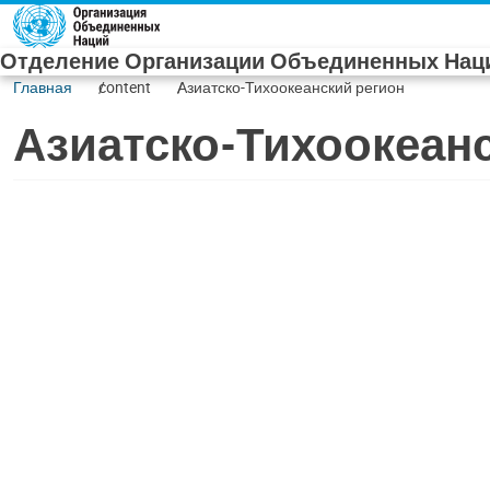
Skip to main content
Отделение Организации Объединенных Наци
Главная
content
Азиатско-Тихоокеанский регион
Азиатско-Тихоокеан