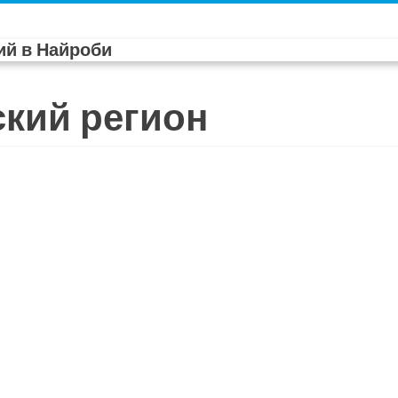
й в Найроби
ский регион