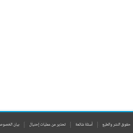
حقوق النشر والطبع
أسئلة شائعة
تحذير من عمليات إحتيال
بيان الخصوص