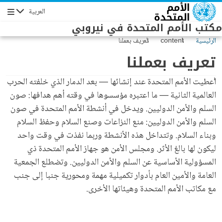
Skip to main conten
العربية
Navigation
مكتب الأمم المتحدة في نيروبي
الرئيسية
content
تعريف بعملنا
تعريف بعملنا
أُعطيت الأمم المتحدة عند إنشائها — بعد الدمار الذي خلفته الحرب
العالمية الثانية — ما اعتبره مؤسسوها في وقته أهم هدافها: صون
السلم والأمن الدوليين. ويدخل في أنشطة الأمم المتحدة في صون
السلم والأمن الدوليين: منع النزاعات وصنع السلام وحفظ السلام
وبناء السلام. وتتداخل هذه الأنشطة وربما نفذت في وقت واحد
ليكون لها بالغ الأثر. ومجلس الأمن هو جهاز الأمم المتحدة ذي
المسؤولية الأساسية عن السلم والأمن الدوليين. وتضطلع الجمعية
العامة والأمين العام بأدوار تكميلية مهمة ومحورية جنبا إلى جنب
مع مكاتب الأمم المتحدة وهيئاتها الأخرى.